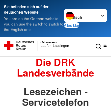
Sie befinden sich auf der
Sprache wechseln zu
deutschen Website
You are on the German website,
you can use the switch to switch to
Alles klar
the English one
Ortsverein
Laufen-Lautlingen
Die DRK
Landesverbände
Lesezeichen -
Servicetelefon