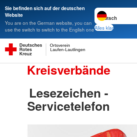
Sie befinden sich auf der deutschen
Sprache wechseln 
Website
You are on the German website, you can
Alles klar
use the switch to switch to the English one
Ortsverein
Laufen-Lautlingen
Kreisverbände
Lesezeichen -
Servicetelefon