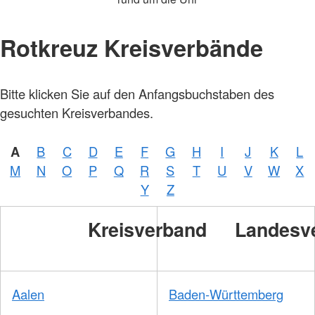
Rotkreuz Kreisverbände
Bitte klicken Sie auf den Anfangsbuchstaben des
gesuchten Kreisverbandes.
A
B
C
D
E
F
G
H
I
J
K
L
M
N
O
P
Q
R
S
T
U
V
W
X
Y
Z
Kreisverband
Landesv
Aalen
Baden-Württemberg