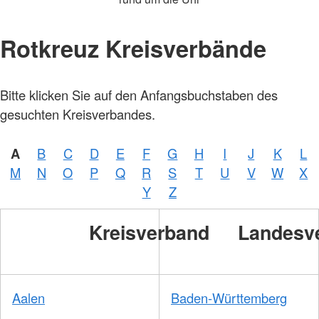
Rotkreuz Kreisverbände
Bitte klicken Sie auf den Anfangsbuchstaben des
gesuchten Kreisverbandes.
A
B
C
D
E
F
G
H
I
J
K
L
M
N
O
P
Q
R
S
T
U
V
W
X
Y
Z
Kreisverband
Landesv
Aalen
Baden-Württemberg