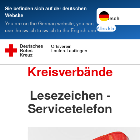
Sie befinden sich auf der deutschen
Sprache wechseln 
Website
You are on the German website, you can
Alles klar
use the switch to switch to the English one
Ortsverein
Laufen-Lautlingen
Kreisverbände
Lesezeichen -
Servicetelefon