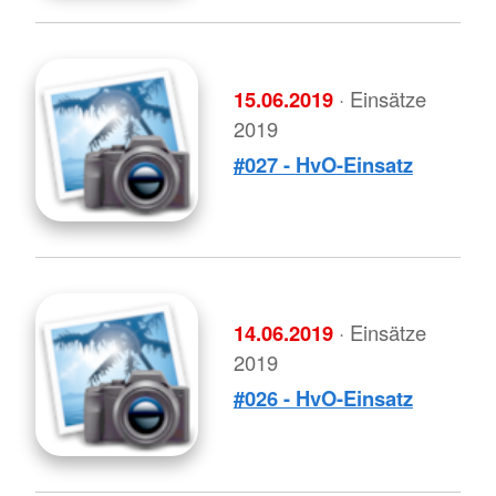
15.06.2019
· Einsätze
2019
#027 - HvO-Einsatz
14.06.2019
· Einsätze
2019
#026 - HvO-Einsatz