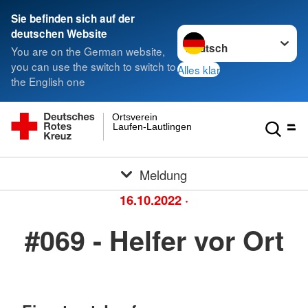
Sie befinden sich auf der
Sprache wechseln zu
deutschen Website
You are on the German website,
you can use the switch to switch to
Alles klar
the English one
Ortsverein
Laufen-Lautlingen
Meldung
16.10.2022
·
#069 - Helfer vor Ort