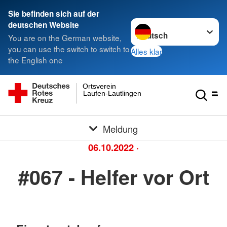
Sie befinden sich auf der
Sprache wechseln zu
deutschen Website
You are on the German website,
you can use the switch to switch to
Alles klar
the English one
Ortsverein
Laufen-Lautlingen
Meldung
06.10.2022
·
#067 - Helfer vor Ort