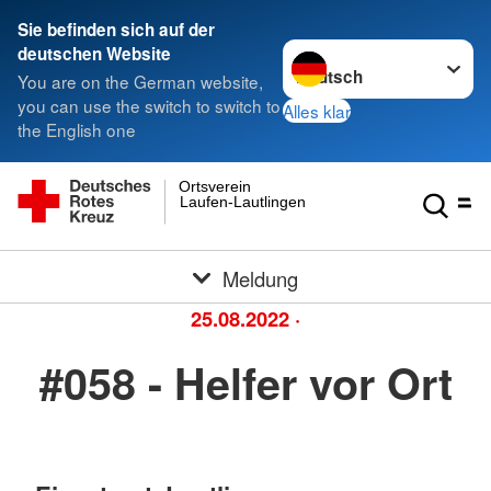
Sie befinden sich auf der
Sprache wechseln zu
deutschen Website
You are on the German website,
you can use the switch to switch to
Alles klar
the English one
Ortsverein
Laufen-Lautlingen
Meldung
25.08.2022
·
#058 - Helfer vor Ort