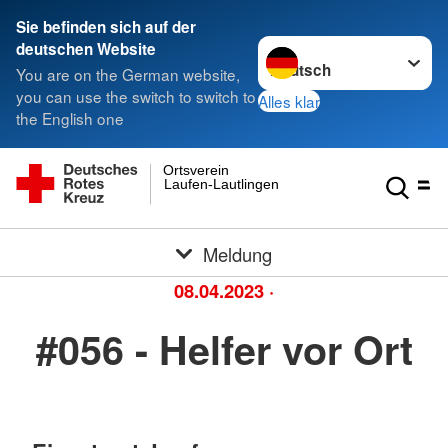
Sie befinden sich auf der
Sprache wechseln zu
deutschen Website
You are on the German website,
you can use the switch to switch to
Alles klar
the English one
Ortsverein
Laufen-Lautlingen
Meldung
08.04.2023
·
#056 - Helfer vor Ort