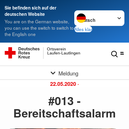
Sie befinden sich auf der
Sprache wechseln zu
deutschen Website
You are on the German website,
you can use the switch to switch to
Alles klar
the English one
Ortsverein
Laufen-Lautlingen
Meldung
22.05.2020
·
#013 -
Bereitschaftsalarm