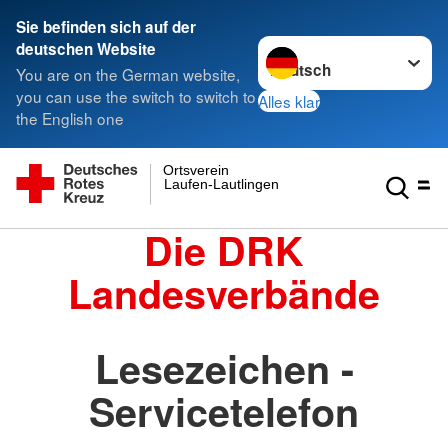
Sie befinden sich auf der
Sprache wechseln zu
deutschen Website
You are on the German website,
you can use the switch to switch to
Alles klar
the English one
Ortsverein
Laufen-Lautlingen
Die DRK
Landesverbände
Lesezeichen -
Servicetelefon