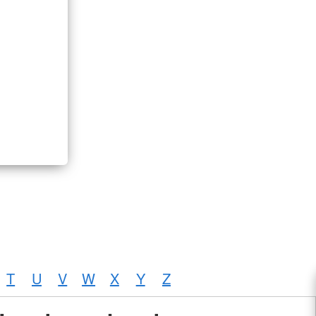
T
U
V
W
X
Y
Z