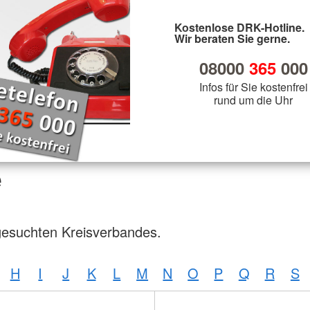
Kostenlose DRK-Hotline.
Wir beraten Sie gerne.
08000
365
000
Infos für Sie kostenfrei
rund um die Uhr
e
gesuchten Kreisverbandes.
H
I
J
K
L
M
N
O
P
Q
R
S