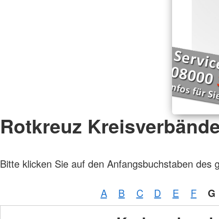
Rotkreuz Kreisverbänd
Bitte klicken Sie auf den Anfangsbuchstaben des 
A
B
C
D
E
F
G