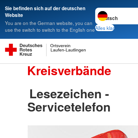
Sie befinden sich auf der deutschen
Sprache wechseln 
Website
You are on the German website, you can
Alles klar
use the switch to switch to the English one
Ortsverein
Laufen-Lautlingen
Kreisverbände
Lesezeichen -
Servicetelefon