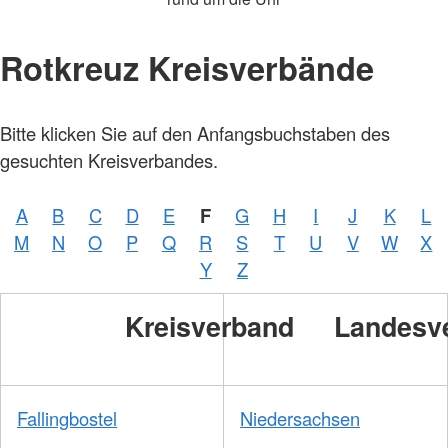
Rotkreuz Kreisverbände
Bitte klicken Sie auf den Anfangsbuchstaben des
gesuchten Kreisverbandes.
A
B
C
D
E
F
G
H
I
J
K
L
M
N
O
P
Q
R
S
T
U
V
W
X
Y
Z
Kreisverband
Landesv
Fallingbostel
Niedersachsen