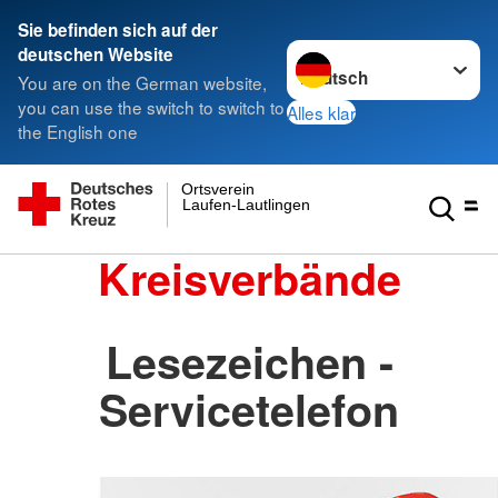
Sie befinden sich auf der
Sprache wechseln zu
deutschen Website
You are on the German website,
you can use the switch to switch to
Alles klar
the English one
Ortsverein
Laufen-Lautlingen
Kreisverbände
Lesezeichen -
Servicetelefon