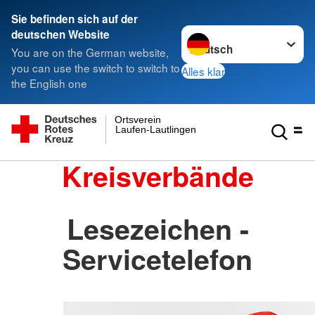
Sie befinden sich auf der
Sprache wechseln zu
deutschen Website
You are on the German website,
you can use the switch to switch to
Alles klar
the English one
Ortsverein
Laufen-Lautlingen
Kreisverbände
Lesezeichen -
Servicetelefon