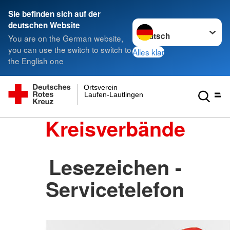
Sie befinden sich auf der
Sprache wechseln zu
deutschen Website
You are on the German website,
you can use the switch to switch to
Alles klar
the English one
Ortsverein
Laufen-Lautlingen
Kreisverbände
Lesezeichen -
Servicetelefon