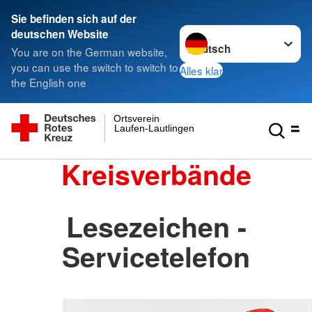
Sie befinden sich auf der
Sprache wechseln zu
deutschen Website
You are on the German website,
you can use the switch to switch to
Alles klar
the English one
Ortsverein
Laufen-Lautlingen
Kreisverbände
Lesezeichen -
Servicetelefon