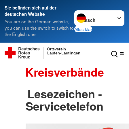
Sie befinden sich auf der
Sprache wechseln zu
deutschen Website
You are on the German website,
you can use the switch to switch to
Alles klar
the English one
Ortsverein
Laufen-Lautlingen
Kreisverbände
Lesezeichen -
Servicetelefon