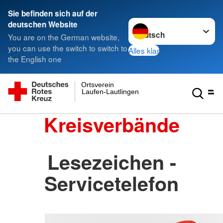
Sie befinden sich auf der
Sprache wechseln zu
deutschen Website
You are on the German website,
you can use the switch to switch to
Alles klar
the English one
Ortsverein
Laufen-Lautlingen
Kreisverbände
Lesezeichen -
Servicetelefon