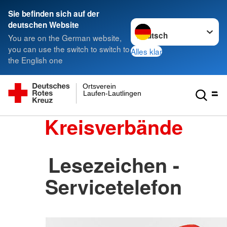
Sie befinden sich auf der
Sprache wechseln zu
deutschen Website
You are on the German website,
you can use the switch to switch to
Alles klar
the English one
Ortsverein
Laufen-Lautlingen
Kreisverbände
Lesezeichen -
Servicetelefon