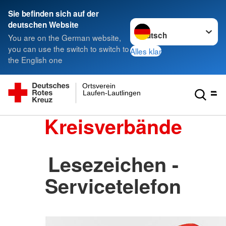
Sie befinden sich auf der
Sprache wechseln zu
deutschen Website
You are on the German website,
you can use the switch to switch to
Alles klar
the English one
Ortsverein
Laufen-Lautlingen
Kreisverbände
Lesezeichen -
Servicetelefon