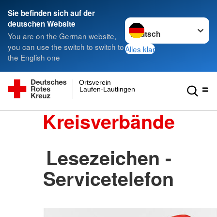
Sie befinden sich auf der
Sprache wechseln zu
deutschen Website
You are on the German website,
you can use the switch to switch to
Alles klar
the English one
Ortsverein
Laufen-Lautlingen
Kreisverbände
Lesezeichen -
Servicetelefon