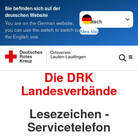
Sie befinden sich auf der
Sprache wechseln zu
deutschen Website
You are on the German website,
you can use the switch to switch to
Alles klar
the English one
Ortsverein
Laufen-Lautlingen
Die DRK
Landesverbände
Lesezeichen -
Servicetelefon