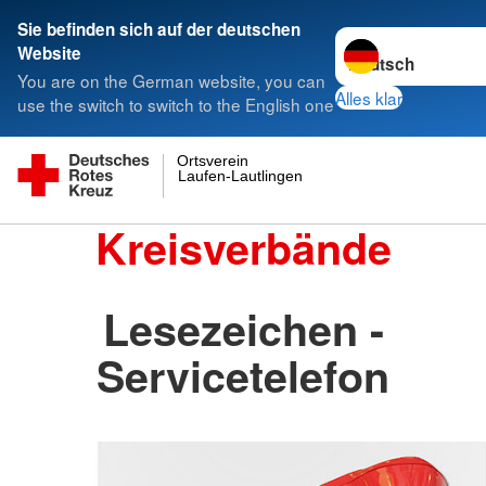
Sie befinden sich auf der deutschen
Sprache wechseln 
Website
You are on the German website, you can
Alles klar
use the switch to switch to the English one
Ortsverein
Laufen-Lautlingen
Kreisverbände
Lesezeichen -
Servicetelefon