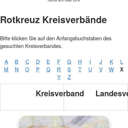
Rotkreuz Kreisverbände
Bitte klicken Sie auf den Anfangsbuchstaben des
gesuchten Kreisverbandes.
A
B
C
D
E
F
G
H
I
J
K
L
M
N
O
P
Q
R
S
T
U
V
W
X
Y
Z
Kreisverband
Landesv