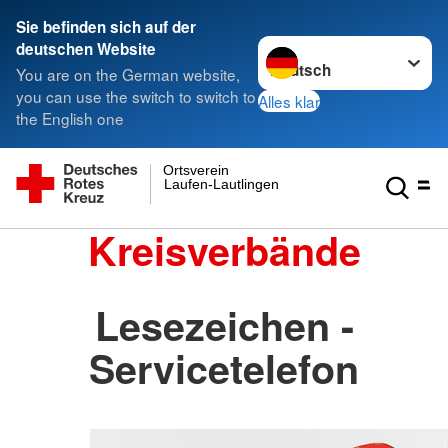
Sie befinden sich auf der
Sprache wechseln zu
deutschen Website
You are on the German website,
you can use the switch to switch to
Alles klar
the English one
Ortsverein
Laufen-Lautlingen
Kreisverbände
Lesezeichen -
Servicetelefon