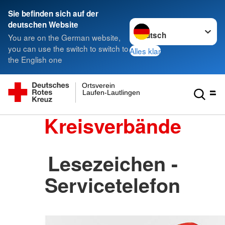
Sie befinden sich auf der
Sprache wechseln zu
deutschen Website
You are on the German website,
you can use the switch to switch to
Alles klar
the English one
Ortsverein
Laufen-Lautlingen
Kreisverbände
Lesezeichen -
Servicetelefon