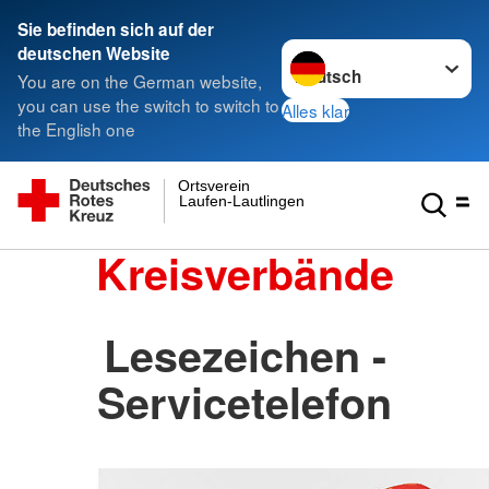
Sie befinden sich auf der
Sprache wechseln zu
deutschen Website
You are on the German website,
you can use the switch to switch to
Alles klar
the English one
Ortsverein
Laufen-Lautlingen
Kreisverbände
Lesezeichen -
Servicetelefon