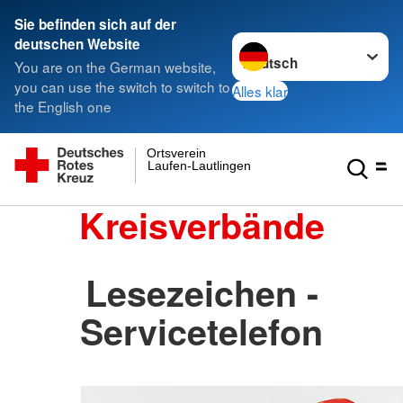
Sie befinden sich auf der
Sprache wechseln zu
deutschen Website
You are on the German website,
you can use the switch to switch to
Alles klar
the English one
Ortsverein
Laufen-Lautlingen
Kreisverbände
Lesezeichen -
Servicetelefon