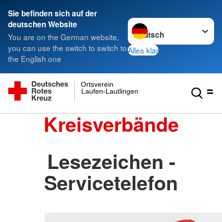
Sie befinden sich auf der
Sprache wechseln zu
deutschen Website
You are on the German website,
you can use the switch to switch to
Alles klar
the English one
Ortsverein
Laufen-Lautlingen
Kreisverbände
Lesezeichen -
Servicetelefon