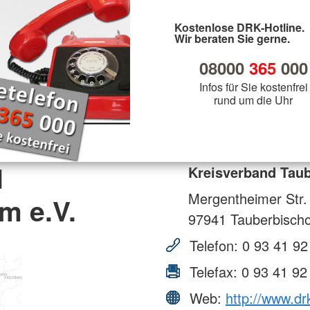
Kostenlose DRK-Hotline.
Wir beraten Sie gerne.
08000
365
000
Infos für Sie kostenfrei
rund um die Uhr
d
Kreisverband Taub
Mergentheimer Str.
m e.V.
97941
Tauberbisch
Telefon:
0 93 41 92
Telefax:
0 93 41 92
Web:
http://www.dr