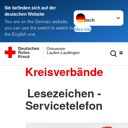
Sie befinden sich auf der
Sprache wechseln zu
deutschen Website
You are on the German website,
you can use the switch to switch to
Alles klar
the English one
Ortsverein
Laufen-Lautlingen
Kreisverbände
Lesezeichen -
Servicetelefon