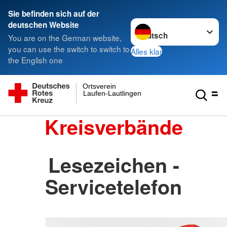
Sie befinden sich auf der
Sprache wechseln zu
deutschen Website
You are on the German website,
you can use the switch to switch to
Alles klar
the English one
Ortsverein
Laufen-Lautlingen
Kreisverbände
Lesezeichen -
Servicetelefon