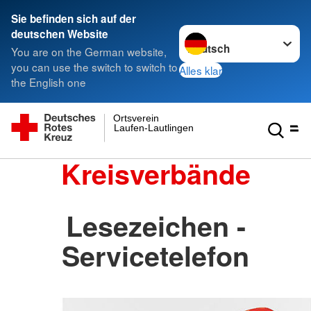
Sie befinden sich auf der
Sprache wechseln zu
deutschen Website
You are on the German website,
you can use the switch to switch to
Alles klar
the English one
Ortsverein
Laufen-Lautlingen
Kreisverbände
Lesezeichen -
Servicetelefon